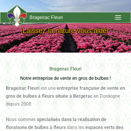
Aller
au
Brageirac Fleuri
contenu
Laissez la nature vous aider
Brageirac Fleuri
Notre entreprise de vente en gros de bulbes !
Brageirac Fleuri
est une
entreprise française de vente en
gros de bulbes à fleurs située à Bergerac
en Dordogne
depuis 2008.
Nous sommes
spécialisés dans la réalisation de
floraisons de bulbes à fleurs
dans les
espaces verts des