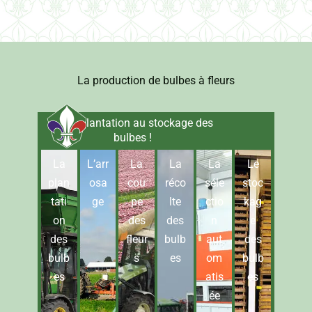
La production de bulbes à fleurs
De la plantation au stockage des
bulbes !
La
L’arr
La
La
La
Le
plan
osa
cou
réco
séle
stoc
tati
ge
pe
lte
ctio
kag
on
des
des
n
e
des
fleur
bulb
aut
des
bulb
s
es
om
bulb
es
atis
es
ée